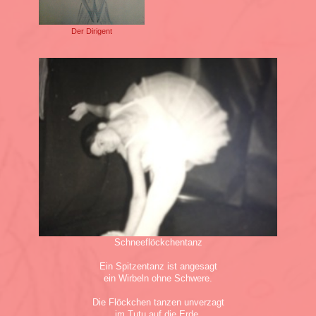
Der Dirigent
Schneeflöckchentanz
Ein Spitzentanz ist angesagt
ein Wirbeln ohne Schwere.
Die Flöckchen tanzen unverzagt
im Tutu auf die Erde.