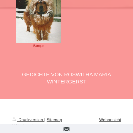
Banquo
GEDICHTE VON ROSWITHA MARIA
WINTERGERST
Druckversion
|
Sitemap
Webansicht
© kinderschauspieler