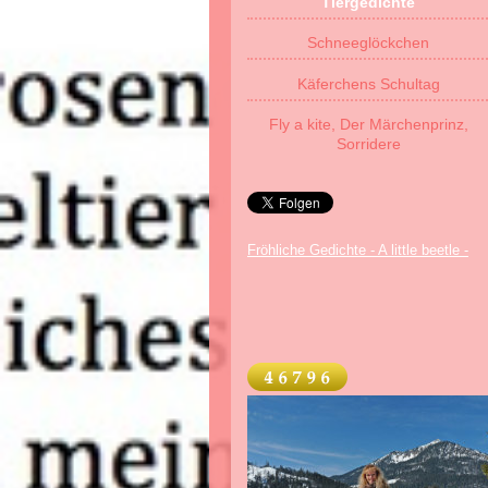
Tiergedichte
Schneeglöckchen
Käferchens Schultag
Fly a kite, Der Märchenprinz,
Sorridere
Fröhliche Gedichte - A little beetle -