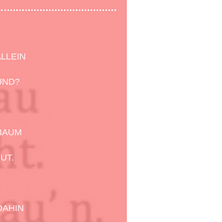
ALLEIN
UND?
BAUM
UT.
DAHIN