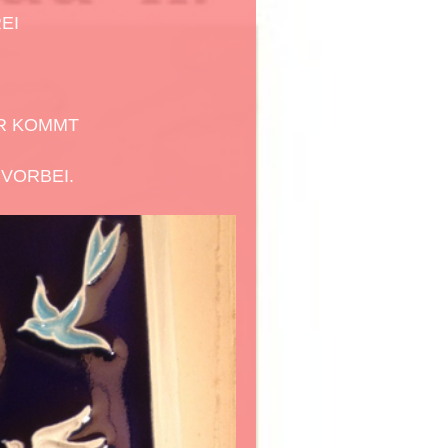
EI
R KOMMT
 VORBEI.