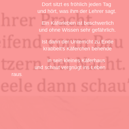
Dort sitzt es fröhlich jeden Tag
und hört, was ihm der Lehrer sagt.
Ein Käferleben ist beschwerlich
und ohne Wissen sehr gefährlich.
Ist dann der Unterricht zu Ende
krabbelt's Käferchen behende
in sein kleines Käferhaus
und schaut vergnügt ins Leben
raus
.