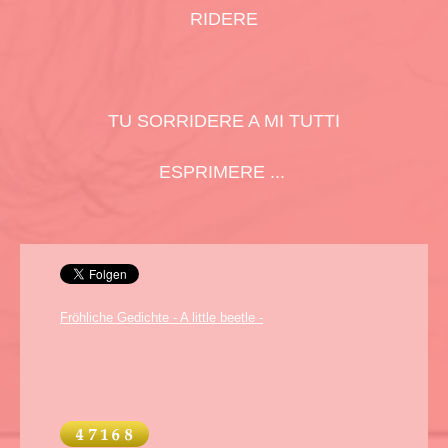
RIDERE
TU SORRIDERE A MI TUTTI
ESPRIMERE ...
Fröhliche Gedichte - A little beetle -